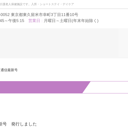
介護老人保健施設です。入所・ショートステイ・デイケア
3-0052 東京都東久留米市幸町3丁目11番10号
:45～午後5:15
営業日 :
月曜日～土曜日(年末年始除く)
通信最新号
新号 発行しました