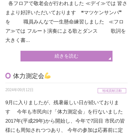
各フロアで敬老会が行われました ≪デイ≫では 皆さ
まより好評いただいております ❝マツケンサンバ❞
を 職員みんなで一生懸命練習しました ≪フロ
ア≫では フルート演奏による歌とダンス 歌詞を
大きく書...
続きを読む
体力測定会
2024年09月12日
地域貢献活動
9月に入りましたが、残暑厳しい日が続いておりま
す 今年も市民向け「体力測定会」を行ないました
2017年(平成29年)から開始し、今年で7回目 市民の皆
様にも周知されつつあり、 今年の参加は応募前に定