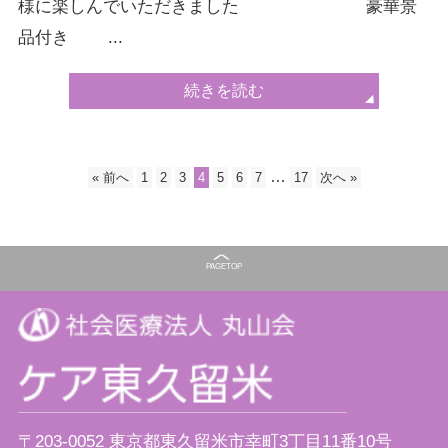
様に楽しんでいただきました 豪華景
品付き ...
続きを読む
…
« 前へ
1
2
3
4
5
6
7
17
次へ »
PAGE
TOP
〒203-0052 東京都東久留米市幸町3丁目11番10号